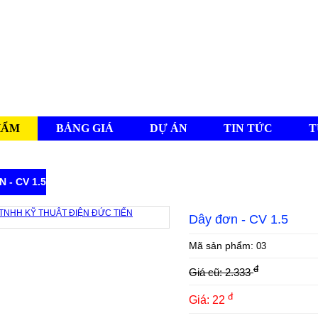
HẨM
BẢNG GIÁ
DỰ ÁN
TIN TỨC
T
 - CV 1.5
Dây đơn - CV 1.5
Mã sản phẩm:
03
đ
Giá cũ: 2.333
đ
Giá: 22