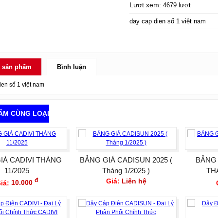
Lượt xem:
4679 lượt
day cap dien số 1 việt nam
ết sản phẩm
Bình luận
ien số 1 việt nam
ẨM CÙNG LOẠI
IÁ CADIVI THÁNG
BẢNG GIÁ CADISUN 2025 (
BẢNG 
11/2025
Tháng 1/2025 )
TH
đ
Giá:
Liên hệ
iá:
10.000