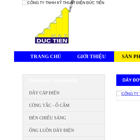
TRANG CHỦ
GIỚI THIỆU
SẢN P
DÂY ĐƠN
DANH MỤC SẢN PHẨM
DÂY CÁP ĐIỆN
CÔNG TẮC - Ổ CẮM
ĐÈN CHIẾU SÁNG
ỐNG LUỒN DÂY ĐIỆN