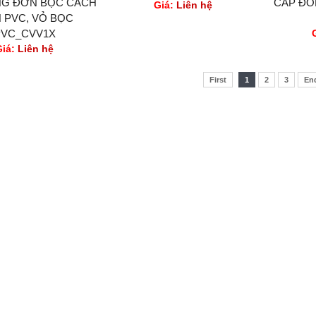
NG ĐƠN BỌC CÁCH
CÁP ĐỒ
Giá:
Liên hệ
N PVC, VỎ BỌC
PVC_CVV1X
Giá:
Liên hệ
First
1
2
3
En