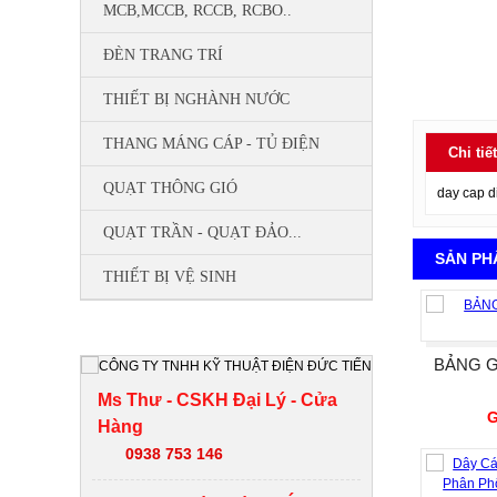
MCB,MCCB, RCCB, RCBO..
ĐÈN TRANG TRÍ
THIẾT BỊ NGHÀNH NƯỚC
THANG MÁNG CÁP - TỦ ĐIỆN
Chi ti
QUẠT THÔNG GIÓ
day cap d
QUẠT TRẦN - QUẠT ĐẢO...
SẢN PH
THIẾT BỊ VỆ SINH
HỖ TRỢ TRỰC TUYẾN
BẢNG G
Ms Thư - CSKH Đại Lý - Cửa
G
Hàng
0938 753 146