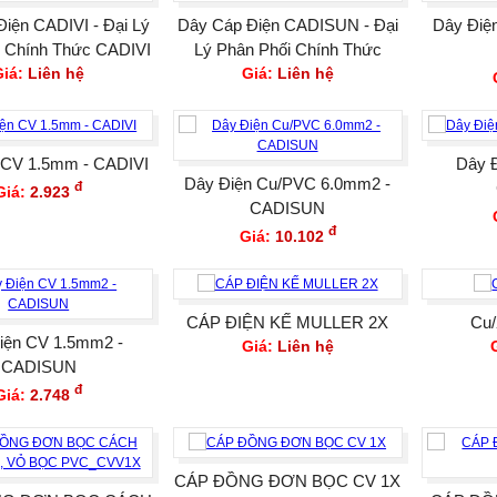
iện CADIVI - Đại Lý
Dây Cáp Điện CADISUN - Đại
Dây Điệ
i Chính Thức CADIVI
Lý Phân Phối Chính Thức
Giá:
Liên hệ
Giá:
Liên hệ
 CV 1.5mm - CADIVI
Dây 
Dây Điện Cu/PVC 6.0mm2 -
đ
Giá:
2.923
CADISUN
đ
Giá:
10.102
CÁP ĐIỆN KẾ MULLER 2X
Cu
iện CV 1.5mm2 -
Giá:
Liên hệ
CADISUN
đ
Giá:
2.748
CÁP ĐỒNG ĐƠN BỌC CV 1X