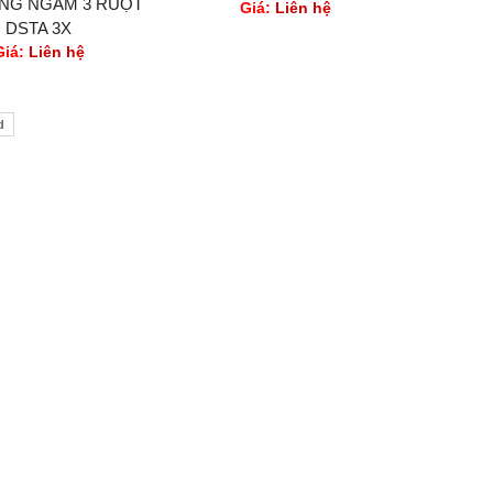
NG NGẦM 3 RUỘT
Giá:
Liên hệ
DSTA 3X
Giá:
Liên hệ
d