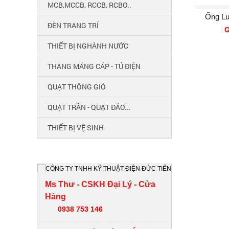
MCB,MCCB, RCCB, RCBO..
Ống Lu
ĐÈN TRANG TRÍ
G
THIẾT BỊ NGHÀNH NƯỚC
THANG MÁNG CÁP - TỦ ĐIỆN
QUẠT THÔNG GIÓ
QUẠT TRẦN - QUẠT ĐẢO...
THIẾT BỊ VỆ SINH
HỖ TRỢ TRỰC TUYẾN
Ms Thư - CSKH Đại Lý - Cửa
Hàng
0938 753 146