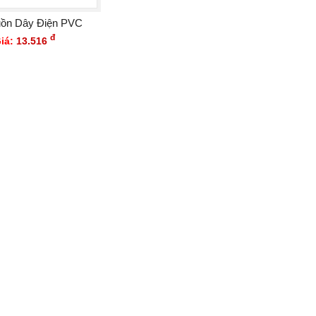
ồn Dây Điện PVC
đ
iá:
13.516