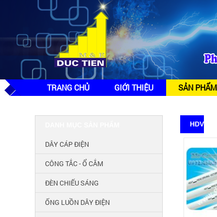
TRANG CHỦ
GIỚI THIỆU
SẢN PHẨM
HDV
DANH MỤC SẢN PHẨM
DÂY CÁP ĐIỆN
CÔNG TẮC - Ổ CẮM
ĐÈN CHIẾU SÁNG
ỐNG LUỒN DÂY ĐIỆN