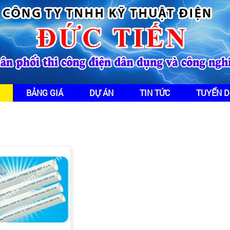
BẢNG GIÁ
DỰ ÁN
TIN TỨC
TUYỂN 