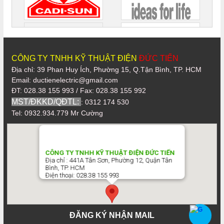
CÔNG TY TNHH KỸ THUẬT ĐIỆN
ĐỨC TIẾN
Địa chỉ: 39 Phan Huy Ích, Phường 15, Q.Tận Bình, TP. HCM
Email: ductienelectric@gmail.com
ĐT: 028.38 155 993 / Fax: 028.38 155 992
MST/ĐKKD/QĐTL:
: 0312 174 530
Tel: 0932.934.779 Mr Cường
CÔNG TY TNHH KỸ THUẬT ĐIỆN ĐỨC TIẾN
Địa chỉ : 441A Tân Sơn, Phường 12, Quận Tân
Bình, TP. HCM
Điện thoại: 028.38 155 993
ĐĂNG KÝ NHẬN MAIL